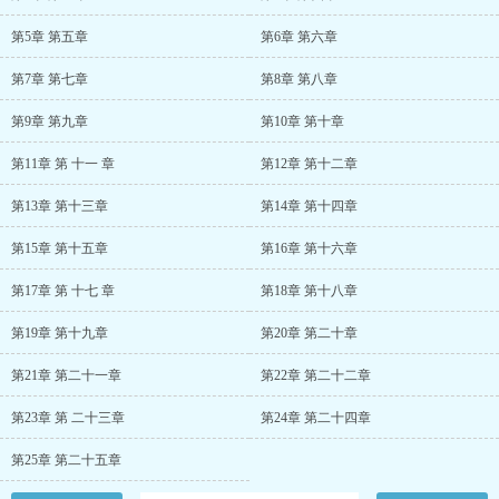
第5章 第五章
第6章 第六章
第7章 第七章
第8章 第八章
第9章 第九章
第10章 第十章
第11章 第 十一 章
第12章 第十二章
第13章 第十三章
第14章 第十四章
第15章 第十五章
第16章 第十六章
第17章 第 十七 章
第18章 第十八章
第19章 第十九章
第20章 第二十章
第21章 第二十一章
第22章 第二十二章
第23章 第 二十三章
第24章 第二十四章
第25章 第二十五章