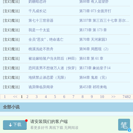
[玄幻魔法]
随心不改
奶糖暗恋诗
第69章 有人追望舒
2026-08-09
[玄幻魔法]
雨痕留
千凡成长记
第73章 073 全面开打
2026-08-09
[玄幻魔法]
灰灰红
第七十三世容器
2026-08-09
第337章 第三百三十七章 苏尔的挣扎
[玄幻魔法]
墨海幻行
我是一个太监
第173章 第 173 章
2026-08-09
[玄幻魔法]
骑着蜗牛吃西瓜
全员“恶女”，绝命逃亡
第70章 天河家园3
2026-08-09
[玄幻魔法]
凇屿秋辞
桃溪浅处不胜舟
第96章 局图现（2）
2026-08-09
[玄幻魔法]
月背
被迫嫁给陵户当夫郎后（种田）
第61章 第 61 章
2026-08-09
[玄幻魔法]
半月星
恐同直男不想做万人迷［快穿］
第173章 象姑皇子14
2026-08-09
[玄幻魔法]
林间风过
地狱禁止谈恋爱（无限）
第64章 鬼差（完）
2026-08-09
[玄幻魔法]
莫寻秋野
诡异降临异闻录
第453章 祁符来电
2026-08-09
1
阿卡夏之虫
<<
1
2
3
4
5
6
7
8
9
10
>>
2026-08-09
7482
全部小说
请安装我们的客户端
笔
下载
看更多好书 离线下载 无网阅读
v