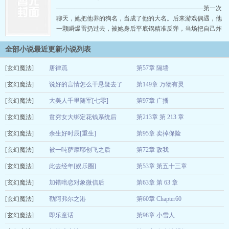
说，“日子再难，我们一步一…
————————————————————————第一次
聊天，她把他养的狗名，当成了他的大名。后来游戏偶遇，他
一颗瞬爆雷扔过去，被她身后平底锅精准反弹，当场把自己炸
没。 决赛圈重逢，他故意在她脚边点草坪挑衅，本想逗逗人，
全部小说最近更新小说列表
下一秒就收获主播生涯首次封号大礼包。 她匿名当了他房管，
直播间天天互怼到飞起，嘴上谁也不让谁，私下却忍不住关心
[玄幻魔法]
唐律疏
第57章 隔墙
他的感冒。消息发出去，只等来他冷淡疏离的…
[玄幻魔法]
南多梨
说好的言情怎么干悬疑去了
第149章 万物有灵
2026-08-09
[玄幻魔法]
今年今月
大美人千里随军[七零]
第97章 广播
2026-08-09
[玄幻魔法]
清清一色
贫穷女大绑定花钱系统后
第213章 第 213 章
2026-08-09
[玄幻魔法]
金玉琳琅
余生好时辰[重生]
第95章 卖掉保险
2026-08-09
[玄幻魔法]
午垚
被一吨萨摩耶创飞之后
第72章 敌我
2026-08-09
[玄幻魔法]
蒸方醒
此去经年[娱乐圈]
第53章 第五十三章
2026-08-09
[玄幻魔法]
九晴
加错暗恋对象微信后
第63章 第 63 章
2026-08-09
[玄幻魔法]
星霜鲤
勒阿弗尔之港
第60章 Chapter60
2026-08-09
[玄幻魔法]
小草杞
即乐童话
第98章 小雪人
2026-08-09