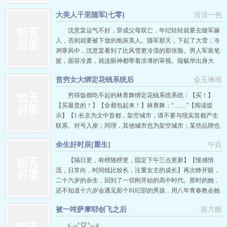
言情”。 高官娇妻是古代言情，聂小倩白素贞就不是古代言情
大美人千里随军[七零]
清清一色
了吗！？ 被扔到偷情现场还不给剧情的赵乔二话不说，在商城
里兑换了毒药就往嘴里灌。 来来来，一起毁灭，都别活！ 系
沈意棠运气不好，穿成父母双亡，年纪轻轻就要去随军嫁
统求爷爷告奶奶的…
人，否则就要被下放的炮灰美人。随军那天，下起了大雪；冷
冽寒风中，沈意棠看到了比风雪更冷漠的那张脸。男人军装笔
挺，面容冷肃，就连眼神都带着凉薄的审视。陆毓华出身大
院，是年纪轻轻就荣誉加身的战斗英雄。他阴差阳错下从坏分
贫穷女大绑定花钱系统后
金玉琳琅
子手里救出了沈意棠，风雪漫天中，他看到小姑娘笑容明媚的
伸出手：“陆同志，我们打结婚报告吧。”乌发红唇、肤如凝脂
穷得饭都吃不起的林青舞绑定花钱系统系统：【买！】
的小姑娘竟然不嫁侄子，要…
【买最贵的！】【全都包起来！】林青舞：“……”【阅读提
示】【1.长京为文中首都，架空城市，请不要与现实首都产生
联系、对号入座；同理，其他城市也为架空城市；某些品牌也
为架空品牌】【2.单独说明：所有大学为架空设定，主角所在
余生好时辰[重生]
午垚
长京科技大学为重点985，但与现实中的科技大学并无任何联
系】【3.文中时代背景设定为2018年，但文中商品价格基本参
【隔日更，有榜随榜更，固定下午三点更新】【慢感情
考25年】 …
流，日常向，时间线比较长，注重女主的成长】再次睁开眼，
二十六岁的余生，回到了一切刚开始的高中时代。那时的她，
还不知道十六岁会遇见那个叫纪邵的男孩，用八年青春教会她
什么叫失望。上一世，她病倒在最狼狈的二十三岁，纪邵留给
被一吨萨摩耶创飞之后
蒸方醒
她的是冰冷的缴费单和一句“累了”。而时辰，那个连白大褂都
还没穿稳的实习医生，却握住了她颤抖的手。“别怕，”他
૮ ៸៸៸º ᗜ º៸៸៸ ა