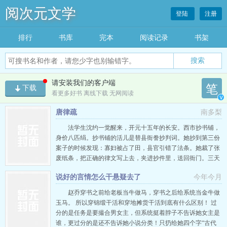
阅次元文学
登陆
注册
排行
书库
完本
阅读记录
书架
搜索
请安装我们的客户端
笔
下载
看更多好书 离线下载 无网阅读
v
唐律疏
南多梨
法学生沈约一觉醒来，开元十五年的长安。西市抄书铺，
身价八匹绢。抄书铺的活儿是替县衙誊抄判词。她抄到第三份
案子的时候发现：寡妇被占了田，县官引错了法条。她裁了张
废纸条，把正确的律文写上去，夹进抄件里，送回衙门。三天
后，寡妇的田拿回来了。官员不知道是谁改的——但没人敢无
说好的言情怎么干悬疑去了
今年今月
视一条引对了法条的注释她继续写。废纸条越攒越多。大理寺
有个七品寺丞顺着这些纸条追了三个月，推门进来，把三卷没
赵乔穿书之前给老板当牛做马，穿书之后给系统当金牛做
人敢碰的积案放在她桌上。…
玉马。 所以穿锦缎干活和穿地摊货干活到底有什么区别！ 过
分的是任务是要撮合男女主，但系统挺着脖子不告诉她女主是
谁，更过分的是还不告诉她小说分类！只扔给她四个字“古代