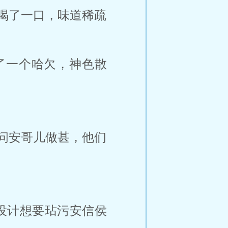
喝了一口，味道稀疏
了一个哈欠，神色散
问安哥儿做甚，他们
。
设计想要玷污安信侯