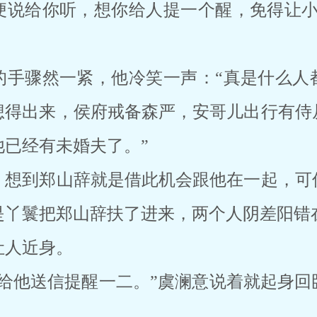
便说给你听，想你给人提一个醒，免得让小
的手骤然一紧，他冷笑一声：“真是什么人
想得出来，侯府戒备森严，安哥儿出行有侍
已经有未婚夫了。”
。想到郑山辞就是借此机会跟他在一起，可
是丫鬟把郑山辞扶了进来，两个人阴差阳错
让人近身。
人给他送信提醒一二。”虞澜意说着就起身回
。