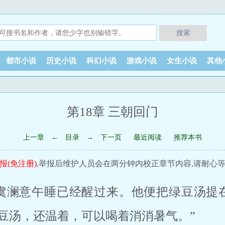
搜索
都市小说
历史小说
科幻小说
游戏小说
女生小说
其他
第18章 三朝回门
上一章
←
目录
→
下一页
最近阅读
推荐本书
报(免注册)
,举报后维护人员会在两分钟内校正章节内容,请耐心等
虞澜意午睡已经醒过来。他便把绿豆汤提
豆汤，还温着，可以喝着消消暑气。”