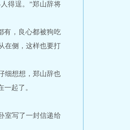
人得逞。”郑山辞将
都有，良心都被狗吃
从在侧，这样也要打
仔细想想，郑山辞也
在一起了。
卧室写了一封信递给