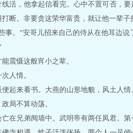
针线活，他拿起信看完。心中不置可否，要
腿打断。非要贪这荣华富贵，就让他一辈子
些事。”安哥儿招来自己的侍从在他耳边说
”
才能震慑这般宵小之辈。
一次人情。
辰便起来看书。大燕的山形地貌，风土人情
，政局不算动荡。
会亡在兄弟阋墙中。武明帝有两任凤君。第
在佛寺相遇，性子活泼张扬，两个人一见倾