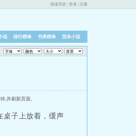
阅读历史
|
登录
|
注册
小说
排行榜单
书库榜单
完本小说
待,并刷新页面。
在桌子上放着，缓声