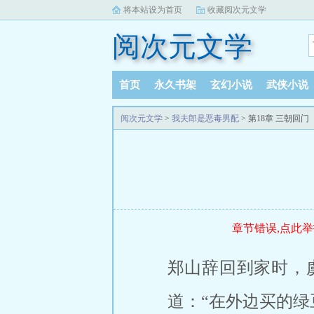
将本站设为首页
收藏阅次元文学
阅次元文学
首页
永久书架
玄幻小说
武侠小说
阅读记录
阅次元文学
>
我夫郎是恶毒男配
> 第18章 三朝回门
章节错误,点此举
郑山辞回到家时，
道：“在外边买的绿