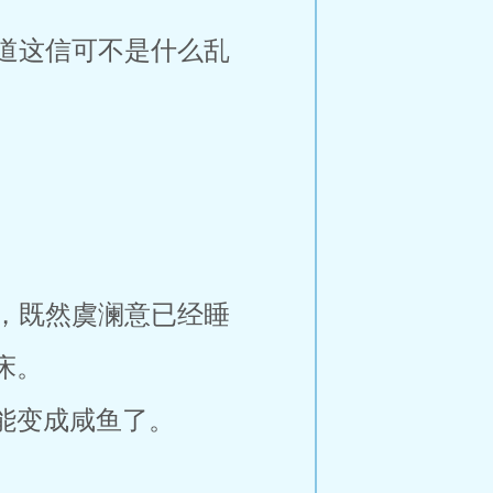
道这信可不是什么乱
，既然虞澜意已经睡
床。
能变成咸鱼了。