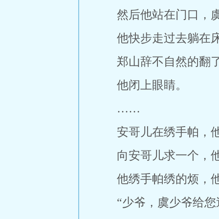
然后他站在门口，
他快步走过去躺在
郑山辞不自然的翻
他闭上眼睛。
……
安哥儿在绣手帕，
向安哥儿求一个，
他绣手帕绣的烦，
“少爷，虞少爷给您