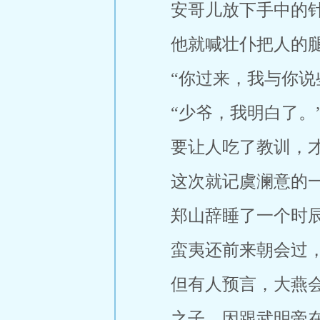
安哥儿放下手中的
他就喊壮仆把人的
“你过来，我与你说
“少爷，我明白了。
要让人吃了教训，
这次就记虞澜意的
郑山辞睡了一个时
蛮夷还前来朝会过
但有人预言，大燕
之子，因跟武明帝