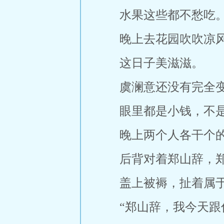
水果这些都不愁吃
晚上去花园吹吹凉
这日子美滋滋。
虞澜意还没有完全
眼里都是小钱，不
晚上两个人各干个
后背对着郑山辞，
盖上被褥，扯着属
“郑山辞，我今天跟