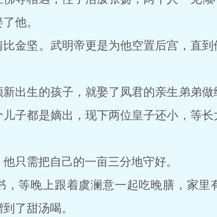
娶了他。
情比金坚。武明帝更是为他空置后宫，直到
顾新出生的孩子，就娶了凤君的亲生弟弟做
个儿子都是嫡出，现下两位皇子还小，等长
，他只需把自己的一亩三分地守好。
书，等晚上跟着虞澜意一起吃晚膳，家里
蹭到了甜汤喝。