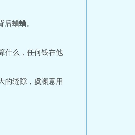
背后蛐蛐。
算什么，任何钱在他
大的缝隙，虞澜意用