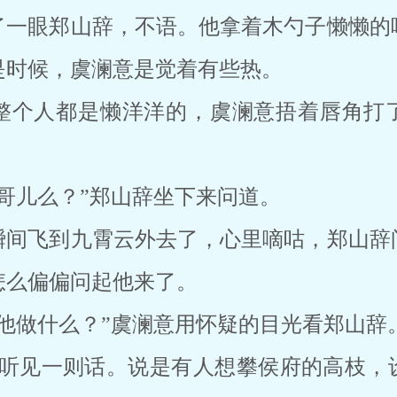
了一眼郑山辞，不语。他拿着木勺子懒懒的
是时候，虞澜意是觉着有些热。
整个人都是懒洋洋的，虞澜意捂着唇角打
哥儿么？”郑山辞坐下来问道。
瞬间飞到九霄云外去了，心里嘀咕，郑山辞
怎么偏偏问起他来了。
他做什么？”虞澜意用怀疑的目光看郑山辞
然听见一则话。说是有人想攀侯府的高枝，